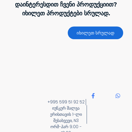
დაინტერესდით ჩვენი პროდუქციით?
იხილეთ პროდუქტები სრულად.
იხილეთ სრულად
F
W
a
h
+995 599 51 92 52
c
a
იუნკერ შალვა
e
t
ერისთავის 1-ლი
b
s
შესახვევი, N3
o
a
ორშ-პარ 9:00 -
o
p