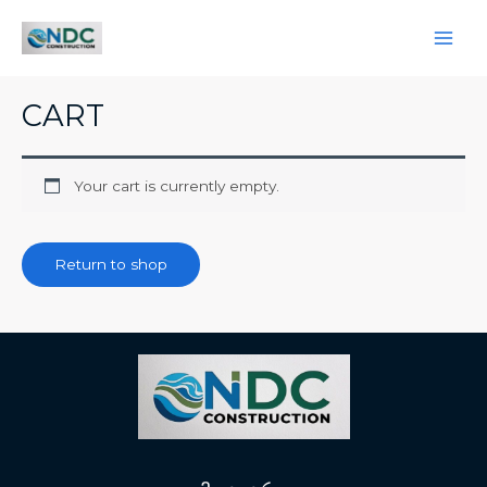
Skip
Main
to
Men
content
CART
Your cart is currently empty.
Return to shop