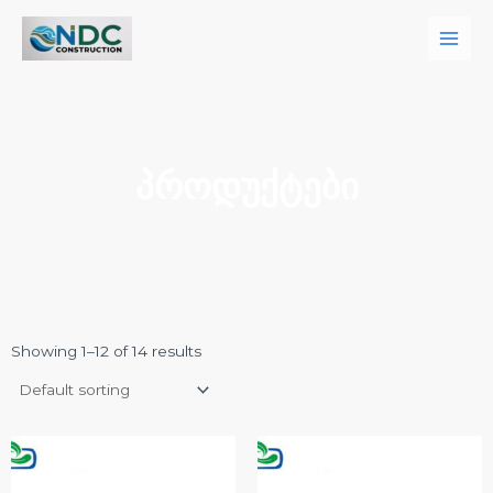
Skip
Main
to
Men
content
ᲞᲠᲝᲓᲣᲥᲢᲔᲑᲘ
Showing 1–12 of 14 results